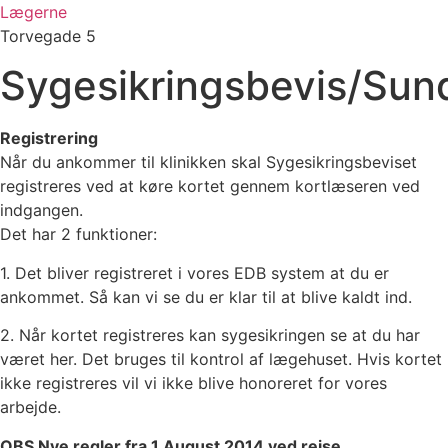
Videre
Lægerne
til
Torvegade 5
indhold
Sygesikringsbevis/Sun
Registrering
Når du ankommer til klinikken skal Sygesikringsbeviset
registreres ved at køre kortet gennem kortlæseren ved
indgangen.
Det har 2 funktioner:
1. Det bliver registreret i vores EDB system at du er
ankommet. Så kan vi se du er klar til at blive kaldt ind.
2. Når kortet registreres kan sygesikringen se at du har
været her. Det bruges til kontrol af lægehuset. Hvis kortet
ikke registreres vil vi ikke blive honoreret for vores
arbejde.
OBS Nye regler fra 1 August 2014 ved rejse